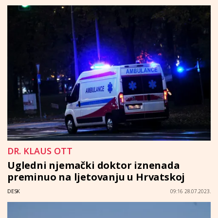
DR. KLAUS OTT
Ugledni njemački doktor iznenada
preminuo na ljetovanju u Hrvatskoj
DESK
09:16 28.07.2023.