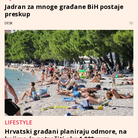
Jadran za mnoge građane BiH postaje
preskup
DESK
10:
LIFESTYLE
Hrvatski građani planiraju odmore, na