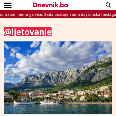
a ga više. Sada postoje samo daytonska neslaganja
Zašto
Copyright © Dnevnik.ba 2023.
CRNA KRONIKA
INTERVIEW
LIFESTYLE
VIJESTI
SPORT
TEME
@ljetovanje