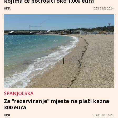
kojima će potrošiti oko 1.000 eura
HINA
10:55 04.06.2024.
ŠPANJOLSKA
Za "rezerviranje" mjesta na plaži kazna
300 eura
HINA
16:43 31.07.2023.