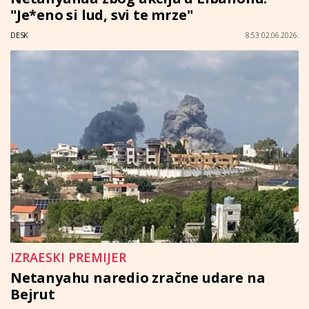
"Je*eno si lud, svi te mrze"
DESK
8:53 02.06.2026.
IZRAESKI PREMIJER
Netanyahu naredio zračne udare na
Bejrut