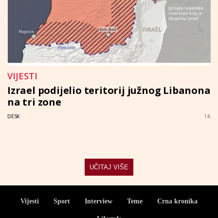
VIJESTI
Izrael podijelio teritorij južnog Libanona
na tri zone
DESK
14:
UČITAJ VIŠE
Vijesti
Sport
Interview
Teme
Crna kronika