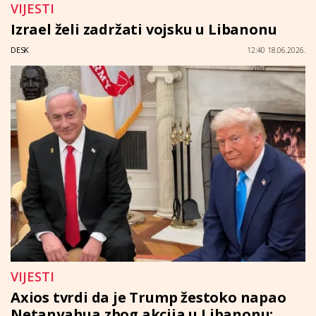
VIJESTI
Izrael želi zadržati vojsku u Libanonu
DESK
12:40 18.06.2026.
VIJESTI
Axios tvrdi da je Trump žestoko napao
Netanyahua zbog akcija u Libanonu: