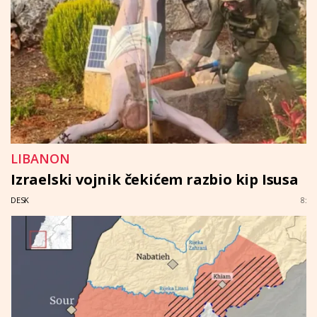
LIBANON
Izraelski vojnik čekićem razbio kip Isusa
DESK
8: