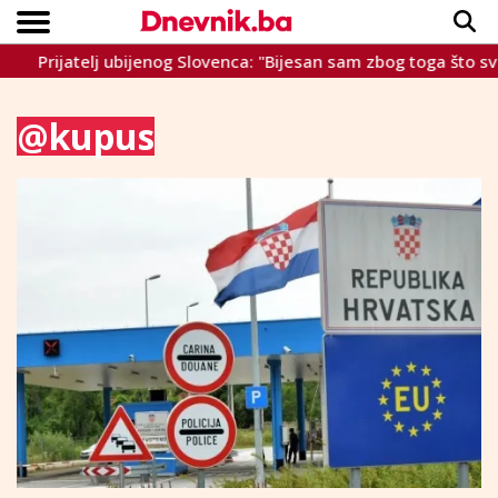
Prijatelj ubijenog Slovenca: "Bijesan sam zbog toga što svi šu
Copyright © Dnevnik.ba 2023.
CRNA KRONIKA
INTERVIEW
LIFESTYLE
VIJESTI
SPORT
TEME
@kupus