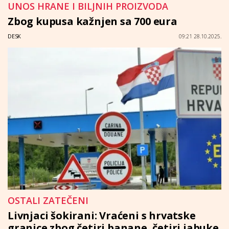
UNOS HRANE I BILJNIH PROIZVODA
Zbog kupusa kažnjen sa 700 eura
DESK
09:21 28.10.2025.
OSTALI ZATEČENI
Livnjaci šokirani: Vraćeni s hrvatske
granice zbog četiri banane, četiri jabuke