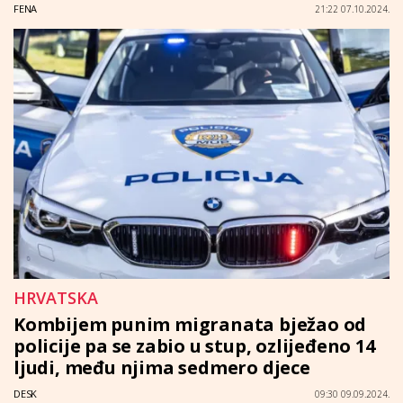
FENA
21:22 07.10.2024.
HRVATSKA
Kombijem punim migranata bježao od
policije pa se zabio u stup, ozlijeđeno 14
ljudi, među njima sedmero djece
DESK
09:30 09.09.2024.