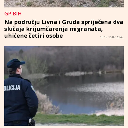
GP BIH
Na području Livna i Gruda spriječena dva
slučaja krijumčarenja migranata,
uhićene četiri osobe
16:19 16.07.2026.