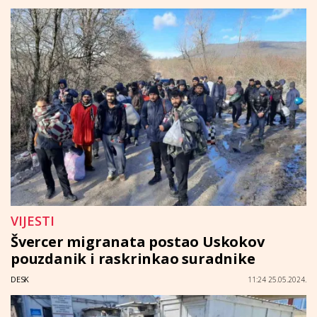
VIJESTI
Švercer migranata postao Uskokov
pouzdanik i raskrinkao suradnike
DESK
11:24 25.05.2024.