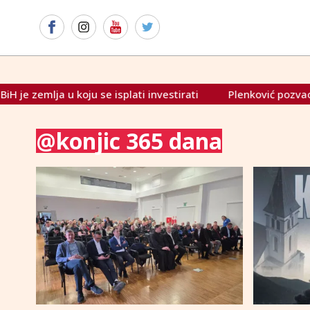
e zemlja u koju se isplati investirati
Plenković pozvao bh. po
@konjic 365 dana