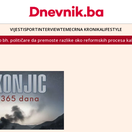
VIJESTI
SPORT
INTERVIEW
TEME
CRNA KRONIKA
LIFESTYLE
litičare da premoste razlike oko reformskih procesa kako bi isko