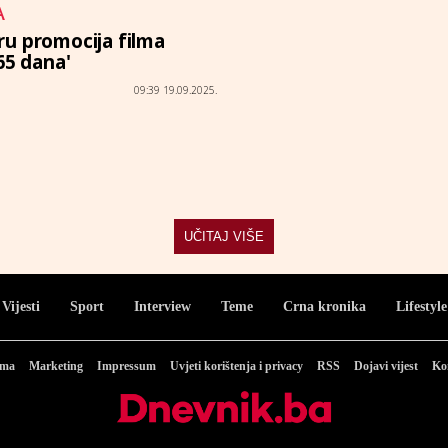
A
u promocija filma
65 dana'
09:39 19.09.2025.
UČITAJ VIŠE
Vijesti
Sport
Interview
Teme
Crna kronika
Lifestyle
ama
Marketing
Impressum
Uvjeti korištenja i privacy
RSS
Dojavi vijest
Ko