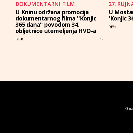
DOKUMENTARNI FILM
27. RUJN
U Kninu održana promocija
U Mostar
dokumentarnog filma ''Konjic
'Konjic 3
365 dana'' povodom 34.
DESK
obljetnice utemeljenja HVO-a
DESK
17:
O n