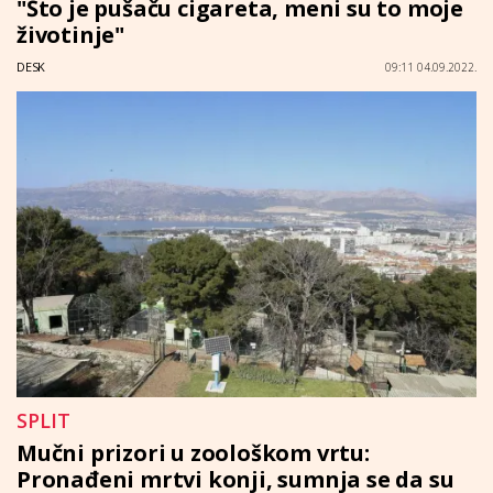
"Što je pušaču cigareta, meni su to moje
životinje"
DESK
09:11 04.09.2022.
SPLIT
Mučni prizori u zoološkom vrtu:
Pronađeni mrtvi konji, sumnja se da su