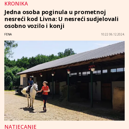
KRONIKA
Jedna osoba poginula u prometnoj
nesreći kod Livna: U nesreći sudjelovali
osobno vozilo i konji
FENA
10:22 06.12.2024.
NATJECANJE