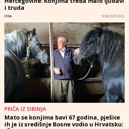
Hercegovine: Konjima treba malo ljubavi
i truda
FENA
15:58 09.07.2023.
PRIČA IZ SIBINJA
Mato se konjima bavi 67 godina, pješice
ih je iz središnje Bosne vodio u Hrvatsku: