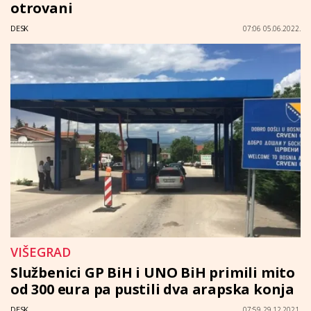
otrovani
DESK
07:06 05.06.2022.
VIŠEGRAD
Službenici GP BiH i UNO BiH primili mito
od 300 eura pa pustili dva arapska konja
DESK
07:59 29.12.2021.