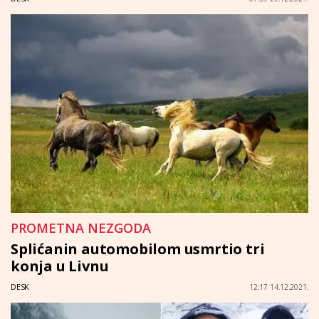
PROMETNA NEZGODA
Splićanin automobilom usmrtio tri
konja u Livnu
DESK
12:17 14.12.2021.