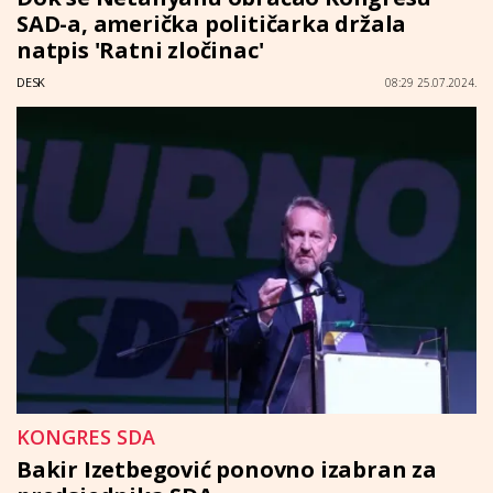
SAD-a, američka političarka držala
natpis 'Ratni zločinac'
DESK
08:29 25.07.2024.
KONGRES SDA
Bakir Izetbegović ponovno izabran za