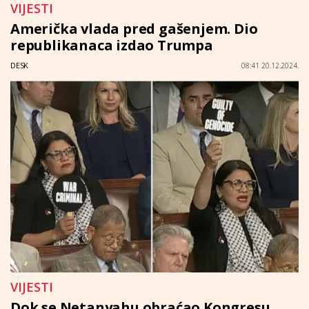
VIJESTI
Američka vlada pred gašenjem. Dio
republikanaca izdao Trumpa
DESK
08:41 20.12.2024.
VIJESTI
Dok se Netanyahu obraćao Kongresu