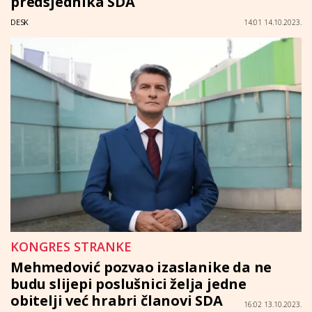
predsjednika SDA
DESK
14:01 14.10.2023.
KONGRES STRANKE
Mehmedović pozvao izaslanike da ne
budu slijepi poslušnici želja jedne
obitelji već hrabri članovi SDA
16:02 13.10.2023.