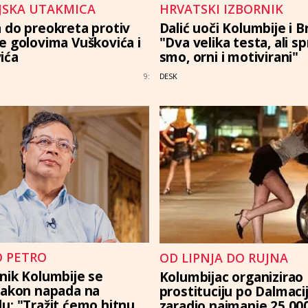
LJSKA UTAKMICA
HRVATSKI IZBORNIK
 do preokreta protiv
Dalić uoči Kolumbije i Br
e golovima Vuškovića i
"Dva velika testa, ali s
ića
smo, orni i motivirani"
DESK
9:
 PETRO
OD LIPNJA DO RUJNA
nik Kolumbije se
Kolumbijac organizirao
nakon napada na
prostituciju po Dalmacij
u: "Tražit ćemo hitnu
zaradio najmanje 25.00