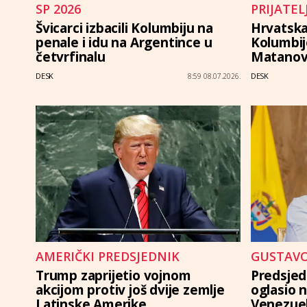
SP 2026
PRIJATE
Švicarci izbacili Kolumbiju na
Hrvatska
penale i idu na Argentince u
Kolumbij
četvrfinalu
Matanov
DESK
DESK
8:59 08.07.2026.
AMERIČKI PREDSJEDNIK
GUSTAVO
Trump zaprijetio vojnom
Predsjed
akcijom protiv još dvije zemlje
oglasio 
Latinske Amerike
Venezuel