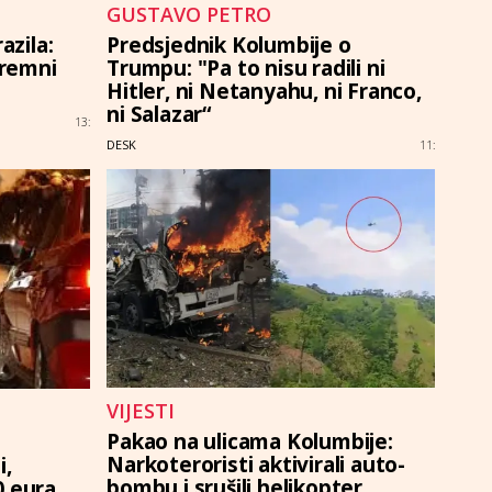
GUSTAVO PETRO
azila:
Predsjednik Kolumbije o
premni
Trumpu: "Pa to nisu radili ni
Hitler, ni Netanyahu, ni Franco,
ni Salazar“
13:
DESK
11:
VIJESTI
Pakao na ulicama Kolumbije:
Narkoteroristi aktivirali auto-
i,
bombu i srušili helikopter,
0 eura