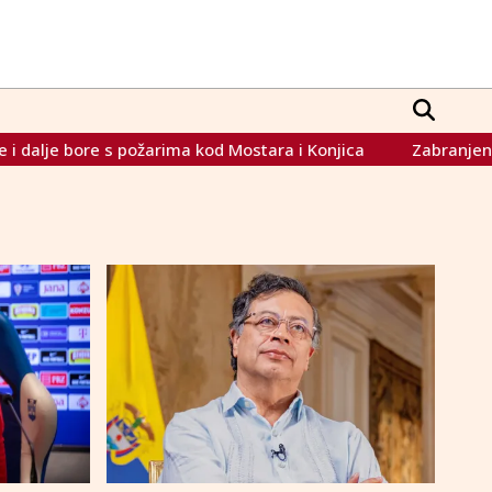
bore s požarima kod Mostara i Konjica
Zabranjen uvoz dječj