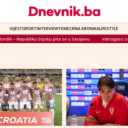
VIJESTI
SPORT
INTERVIEW
TEME
CRNA KRONIKA
LIFESTYLE
publiku Srpsku pita se u Sarajevu
Vatrogasci se i dalje 