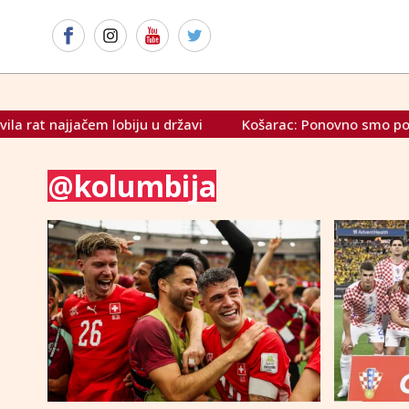
jjačem lobiju u državi
Košarac: Ponovno smo potvrdili – Re
@kolumbija