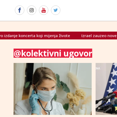
ncerta koji mijenja živote
Izrael zauzeo nove dijelove j
@kolektivni ugovor