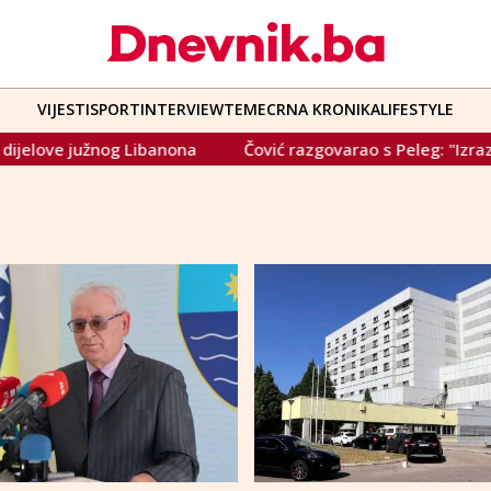
VIJESTI
SPORT
INTERVIEW
TEME
CRNA KRONIKA
LIFESTYLE
užnog Libanona
Čović razgovarao s Peleg: "Izrazio sam iskre