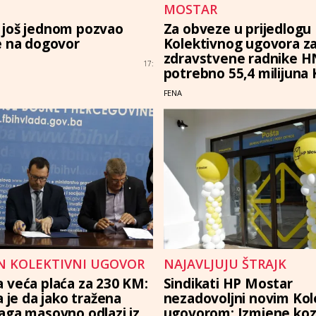
MOSTAR
još jednom pozvao
Za obveze u prijedlogu
e na dogovor
Kolektivnog ugovora z
zdravstvene radnike H
17:
potrebno 55,4 milijuna
FENA
N KOLEKTIVNI UGOVOR
NAJAVLJUJU ŠTRAJK
 veća plaća za 230 KM:
Sindikati HP Mostar
a je da jako tražena
nezadovoljni novim Kol
aga masovno odlazi iz
ugovorom: Izmjene ko