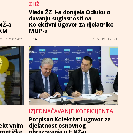
ZHŽ
Vlada ŽZH-a donijela Odluku o
a
davanju suglasnosti na
NŽ-a
Kolektivni ugovor za djelatnike
 KM
MUP-a
FENA
15:51 21.07.2023.
18:58 19.01.2023.
IZJEDNAČAVANJE KOEFICIJENTA
Potpisan Kolektivni ugovor za
ektivnim
djelatnost osnovnog
zmetičke
obrazovanja u HNŽ-u