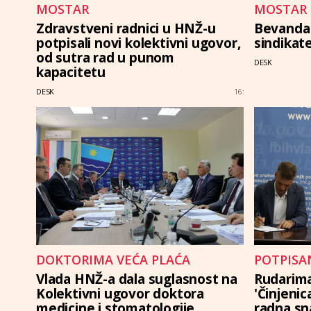
MOSTAR
MOSTAR
Zdravstveni radnici u HNŽ-u
Bevanda 
potpisali novi kolektivni ugovor,
sindikat
od sutra rad u punom
DESK
kapacitetu
DESK
16:
DOKTORIMA VEĆA PLAĆA
POTPISA
Vlada HNŽ-a dala suglasnost na
Rudarima
Kolektivni ugovor doktora
'Činjenic
medicine i stomatologije
radna sn