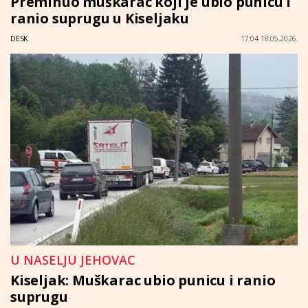
Preminuo muškarac koji je ubio punicu i
ranio suprugu u Kiseljaku
DESK
17:04 18.05.2026.
U NASELJU JEHOVAC
Kiseljak: Muškarac ubio punicu i ranio
suprugu