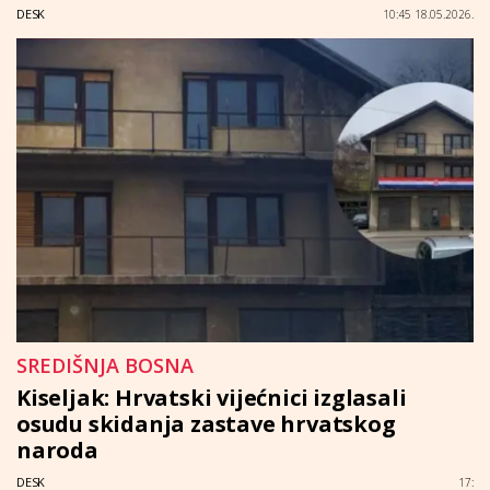
DESK
10:45 18.05.2026.
SREDIŠNJA BOSNA
Kiseljak: Hrvatski vijećnici izglasali
osudu skidanja zastave hrvatskog
naroda
DESK
17: