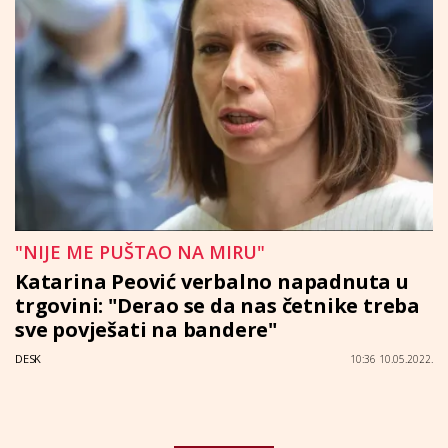
"NIJE ME PUŠTAO NA MIRU"
Katarina Peović verbalno napadnuta u
trgovini: "Derao se da nas četnike treba
sve povješati na bandere"
DESK
10:36 10.05.2022.