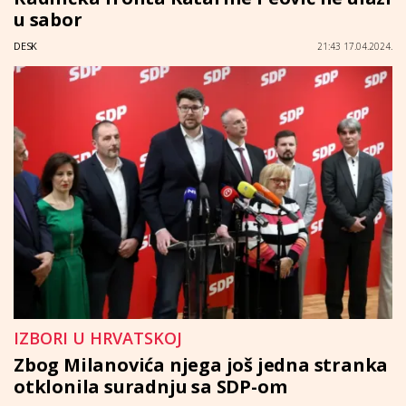
u sabor
DESK
21:43 17.04.2024.
IZBORI U HRVATSKOJ
Zbog Milanovića njega još jedna stranka
otklonila suradnju sa SDP-om