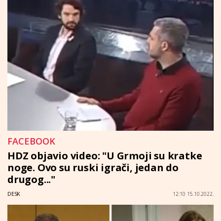
FACEBOOK
HDZ objavio video: "U Grmoji su kratke
noge. Ovo su ruski igrači, jedan do
drugog..."
DESK
12:10 15.10.2022.