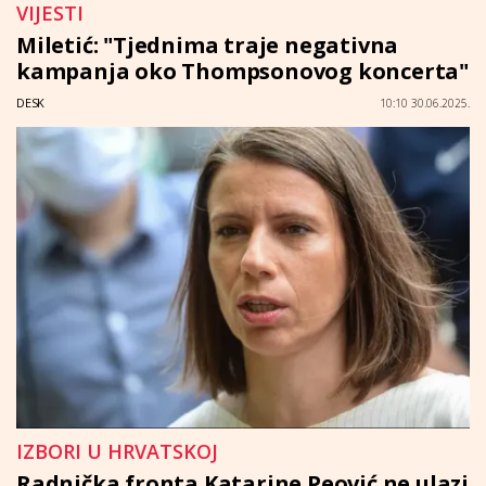
VIJESTI
Miletić: "Tjednima traje negativna
kampanja oko Thompsonovog koncerta"
DESK
10:10 30.06.2025.
IZBORI U HRVATSKOJ
Radnička fronta Katarine Peović ne ulazi