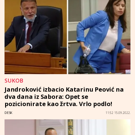
SUKOB
Jandroković izbacio Katarinu Peović na
dva dana iz Sabora: Opet se
pozicionirate kao žrtva. Vrlo podlo!
DESK
11:52 15.09.2022.