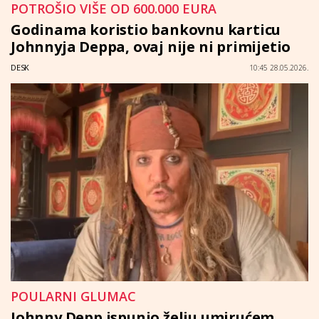
POTROŠIO VIŠE OD 600.000 EURA
Godinama koristio bankovnu karticu
Johnnyja Deppa, ovaj nije ni primijetio
DESK
10:45 28.05.2026.
POULARNI GLUMAC
Johnny Depp ispunio želju umirućem