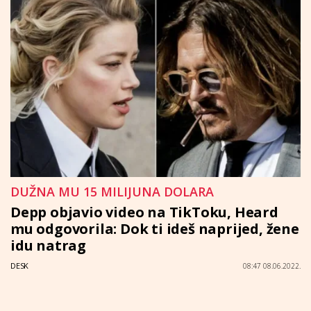
DUŽNA MU 15 MILIJUNA DOLARA
Depp objavio video na TikToku, Heard
mu odgovorila: Dok ti ideš naprijed, žene
idu natrag
DESK
08:47 08.06.2022.