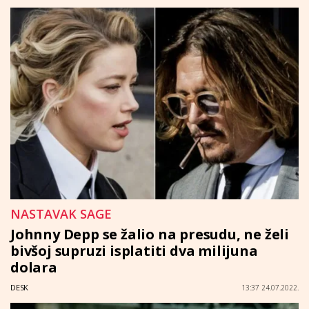
NASTAVAK SAGE
Johnny Depp se žalio na presudu, ne želi
bivšoj supruzi isplatiti dva milijuna
dolara
DESK
13:37 24.07.2022.