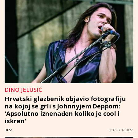
DINO JELUSIĆ
Hrvatski glazbenik objavio fotografiju
na kojoj se grli s Johnnyjem Deppom:
'Apsolutno iznenađen koliko je cool i
iskren'
DESK
11:37 17.07.2022.