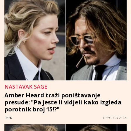
NASTAVAK SAGE
Amber Heard traži poništavanje
presude: "Pa jeste li vidjeli kako izgleda
porotnik broj 15!?"
DESK
11:29 04.07.2022.