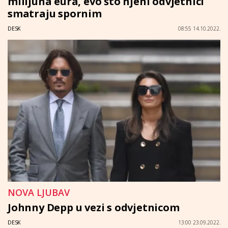
milijuna eura, evo što njeni odvjetnici
smatraju spornim
DESK
08:55 14.10.2022.
NOVA LJUBAV
Johnny Depp u vezi s odvjetnicom
DESK
13:00 23.09.2022.