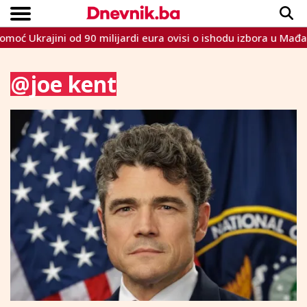
ć Ukrajini od 90 milijardi eura ovisi o ishodu izbora u Mađarsk
Copyright © Dnevnik.ba 2023.
CRNA KRONIKA
INTERVIEW
LIFESTYLE
VIJESTI
SPORT
TEME
@joe kent