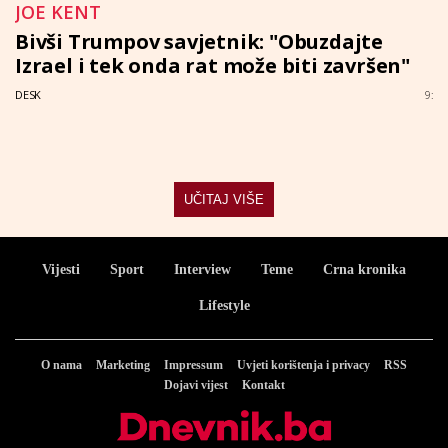
JOE KENT
Bivši Trumpov savjetnik: "Obuzdajte
Izrael i tek onda rat može biti završen"
DESK
9:
UČITAJ VIŠE
Vijesti
Sport
Interview
Teme
Crna kronika
Lifestyle
O nama
Marketing
Impressum
Uvjeti korištenja i privacy
RSS
Dojavi vijest
Kontakt