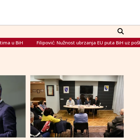
iH
Filipović: Nužnost ubrzanja EU puta BiH uz poštivanje 