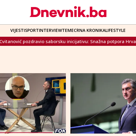
VIJESTI
SPORT
INTERVIEW
TEME
CRNA KRONIKA
LIFESTYLE
ć pozdravio saborsku inicijativu: Snažna potpora Hrvatima u B