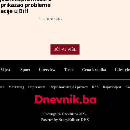
prikazao probleme
acije u BiH
16:06 07.07.2022.
UČITAJ VIŠE
Vijesti
Sport
Interview
Teme
Crna kronika
Lifestyle
ama
Marketing
Impressum
Uvjeti korištenja i privacy
RSS
Dojavi vijest
Ko
Copyright © Dnevnik.ba 2023.
StoryEditor DEX
Powered by