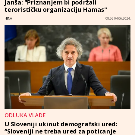
Janša: "Priznanjem bi podržali
terorističku organizaciju Hamas"
HINA
08:36 04.06.2024.
ODLUKA VLADE
U Sloveniji ukinut demografski ured:
“Sloveniji ne treba ured za poticanje