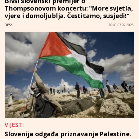
Bivši slovenski premijer o
Thompsonovom koncertu: "More svjetla,
vjere i domoljublja. Čestitamo, susjedi!"
DESK
10:49 07.07.2025.
VIJESTI
Slovenija odgađa priznavanje Palestine.