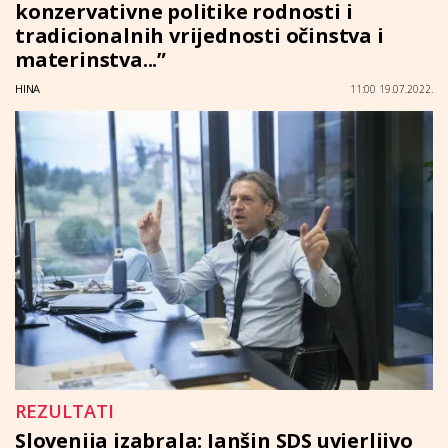
konzervativne politike rodnosti i
tradicionalnih vrijednosti očinstva i
materinstva...”
HINA
11:00 19.07.2022.
REZULTATI
Slovenija izabrala: Janšin SDS uvjerljivo