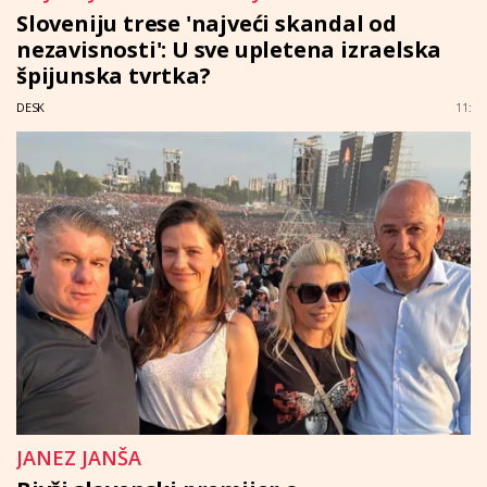
Sloveniju trese 'najveći skandal od
nezavisnosti': U sve upletena izraelska
špijunska tvrtka?
DESK
11:
JANEZ JANŠA