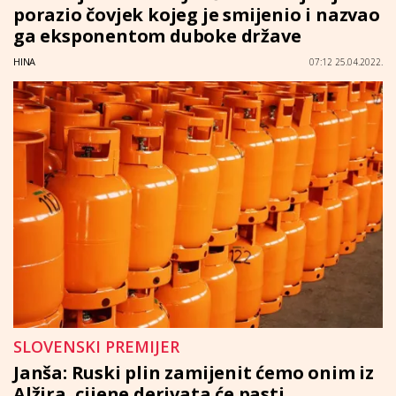
porazio čovjek kojeg je smijenio i nazvao
ga eksponentom duboke države
HINA
07:12 25.04.2022.
SLOVENSKI PREMIJER
Janša: Ruski plin zamijenit ćemo onim iz
Alžira, cijene derivata će pasti