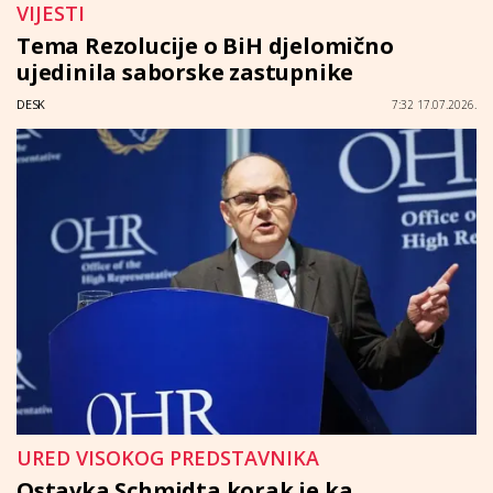
VIJESTI
Tema Rezolucije o BiH djelomično
ujedinila saborske zastupnike
DESK
7:32 17.07.2026.
URED VISOKOG PREDSTAVNIKA
Ostavka Schmidta korak je ka