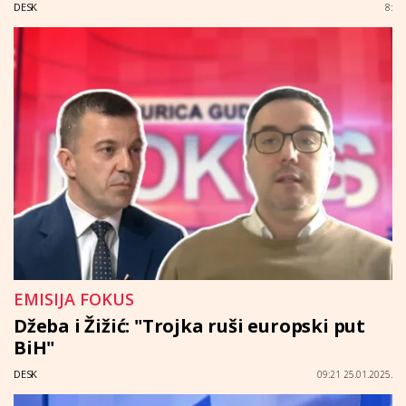
DESK
8:
EMISIJA FOKUS
Džeba i Žižić: "Trojka ruši europski put
BiH"
DESK
09:21 25.01.2025.