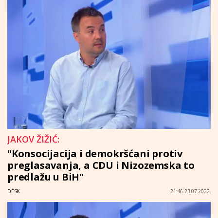
JAKOV ŽIŽIĆ:
"Konsocijacija i demokršćani protiv
preglasavanja, a CDU i Nizozemska to
predlažu u BiH"
DESK
21:46 23.07.2022.