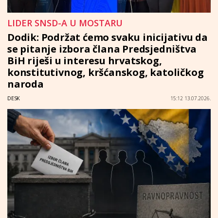
LIDER SNSD-A U MOSTARU
Dodik: Podržat ćemo svaku inicijativu da
se pitanje izbora člana Predsjedništva
BiH riješi u interesu hrvatskog,
konstitutivnog, kršćanskog, katoličkog
naroda
DESK
15:12 13.07.2026.