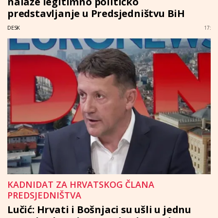
nalaže legitimno političko
predstavljanje u Predsjedništvu BiH
DESK
17:
KADNIDAT ZA HRVATSKOG ČLANA
PREDSJEDNIŠTVA
Lučić: Hrvati i Bošnjaci su ušli u jednu