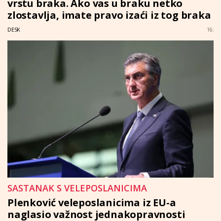
vrstu braka. Ako vas u braku netko
zlostavlja, imate pravo izaći iz tog braka
DESK
16:
SASTANAK S VELEPOSLANICIMA
Plenković veleposlanicima iz EU-a
naglasio važnost jednakopravnosti