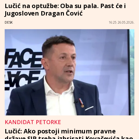
Lučić na optužbe: Oba su pala. Past će i
Jugosloven Dragan Čović
DESK
16:25 26.05.2026.
KANDIDAT PETORKE
Lučić: Ako postoji minimum pravne
države SIP treba izbrisati Kovačevića kao