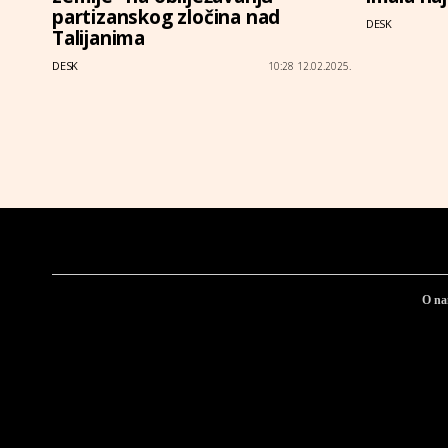
partizanskog zločina nad
DESK
Talijanima
DESK
10:28 12.02.2025.
O n