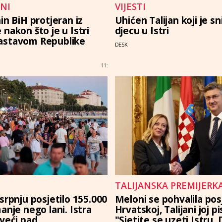
NI
VIJESTI
in BiH protjeran iz
Uhićen Talijan koji je s
nakon što je u Istri
djecu u Istri
astavom Republike
DESK
11:
TALIJANSKA PREMIJERK
srpnju posjetilo 155.000
Meloni se pohvalila po
anje nego lani. Istra
Hrvatskoj, Talijani joj pis
jveći pad
"Sjetite se uzeti Istru,