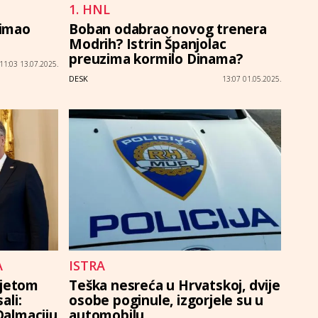
1. HNL
nimao
Boban odabrao novog trenera
Modrih? Istrin Španjolac
preuzima kormilo Dinama?
11:03 13.07.2025.
DESK
13:07 01.05.2025.
A
ISTRA
sjetom
Teška nesreća u Hrvatskoj, dvije
ali:
osobe poginule, izgorjele su u
 Dalmaciju
automobilu