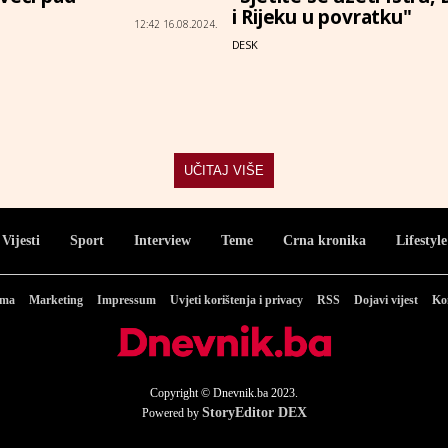
i Rijeku u povratku"
12:42 16.08.2024.
DESK
UČITAJ VIŠE
Vijesti
Sport
Interview
Teme
Crna kronika
Lifestyle
ama
Marketing
Impressum
Uvjeti korištenja i privacy
RSS
Dojavi vijest
Ko
Copyright © Dnevnik.ba 2023.
StoryEditor DEX
Powered by