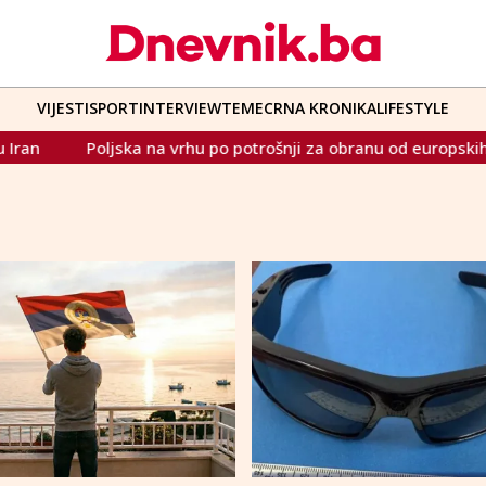
VIJESTI
SPORT
INTERVIEW
TEME
CRNA KRONIKA
LIFESTYLE
oljska na vrhu po potrošnji za obranu od europskih NATO član