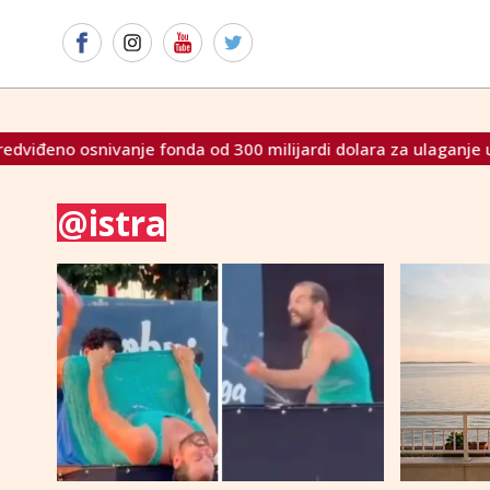
ivanje fonda od 300 milijardi dolara za ulaganje u Iran
P
@istra