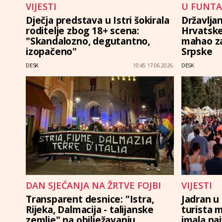
VIJESTI
U FUNTA
Dječja predstava u Istri šokirala
Državljan
roditelje zbog 18+ scena:
Hrvatske 
"Skandalozno, degutantno,
mahao z
izopačeno"
Srpske
DESK
DESK
10:45 17.06.2026.
DAN SJEĆANJA NA ŽRTVE FOJBI
VIJESTI
Transparent desnice: "Istra,
Jadran u 
Rijeka, Dalmacija - talijanske
turista m
zemlje" na obilježavanju
imala na