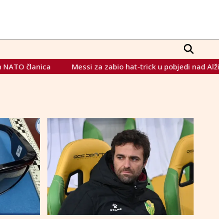
ica
Messi za zabio hat-trick u pobjedi nad Alžirom (3:0) i i