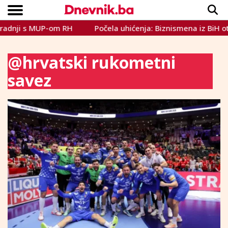
dnji s MUP-om RH
Počela uhićenja: Biznismena iz BiH oteli 
Copyright © Dnevnik.ba 2023.
CRNA KRONIKA
INTERVIEW
LIFESTYLE
VIJESTI
SPORT
TEME
@hrvatski rukometni
savez