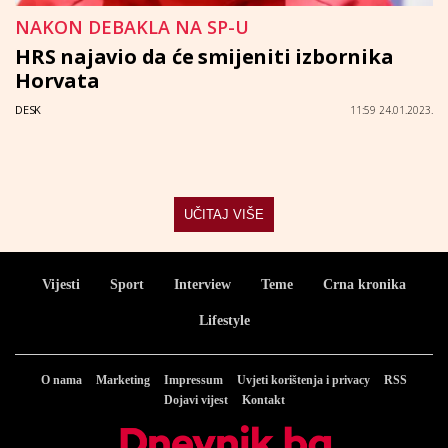
NAKON DEBAKLA NA SP-U
HRS najavio da će smijeniti izbornika
Horvata
DESK
11:59 24.01.2023.
UČITAJ VIŠE
Vijesti
Sport
Interview
Teme
Crna kronika
Lifestyle
O nama
Marketing
Impressum
Uvjeti korištenja i privacy
RSS
Dojavi vijest
Kontakt