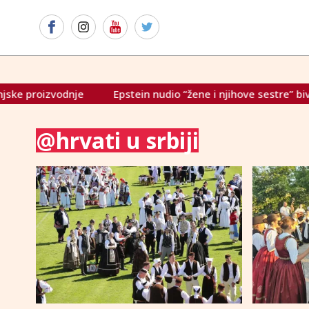
zvodnje
Epstein nudio “žene i njihove sestre” bivšem slov
@hrvati u srbiji