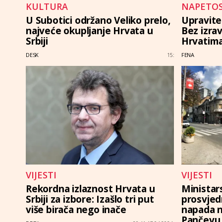
KULTURA
NAPETOS
U Subotici održano Veliko prelo,
Upravite
najveće okupljanje Hrvata u
Bez izrav
Srbiji
Hrvatim
DESK
FENA
15:
VIJESTI
VIJESTI
Rekordna izlaznost Hrvata u
Ministar
Srbiji za izbore: Izašlo tri put
prosvjed
više birača nego inače
napada n
Pančevu