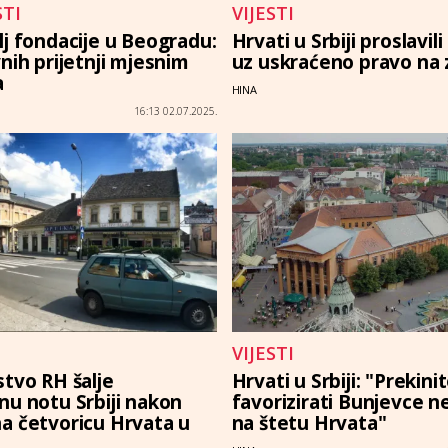
TI
VIJESTI
lj fondacije u Beogradu:
Hrvati u Srbiji proslavil
nih prijetnji mjesnim
uz uskraćeno pravo na 
a
HINA
16:13 02.07.2025.
VIJESTI
stvo RH šalje
Hrvati u Srbiji: "Prekini
nu notu Srbiji nakon
favorizirati Bunjevce n
a četvoricu Hrvata u
na štetu Hrvata"