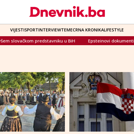
VIJESTI
SPORT
INTERVIEW
TEME
CRNA KRONIKA
LIFESTYLE
ačkom predstavniku u BiH
Epsteinovi dokumenti srušili bi