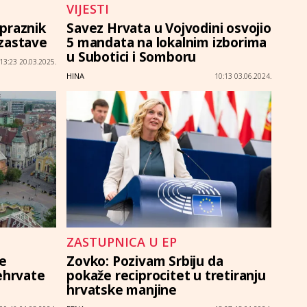
VIJESTI
i praznik
Savez Hrvata u Vojvodini osvojio
zastave
5 mandata na lokalnim izborima
u Subotici i Somboru
13:23 20.03.2025.
HINA
10:13 03.06.2024.
ZASTUPNICA U EP
te
Zovko: Pozivam Srbiju da
ehrvate
pokaže reciprocitet u tretiranju
hrvatske manjine