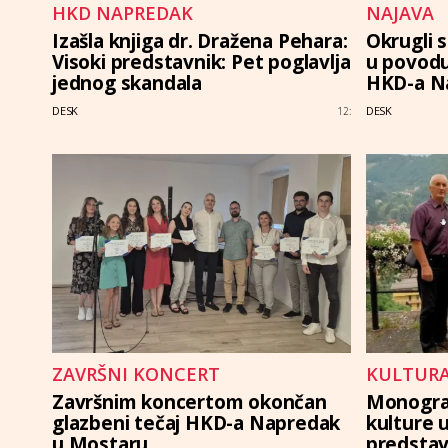
HKD NAPREDAK
NAJAVA
Izašla knjiga dr. Dražena Pehara:
Okrugli s
Visoki predstavnik: Pet poglavlja
u povodu
jednog skandala
HKD-a N
DESK
DESK
12:
ZAVRŠNI KONCERT
KULTUR
Završnim koncertom okončan
Monograf
glazbeni tečaj HKD-a Napredak
kulture 
u Mostaru
predstavl