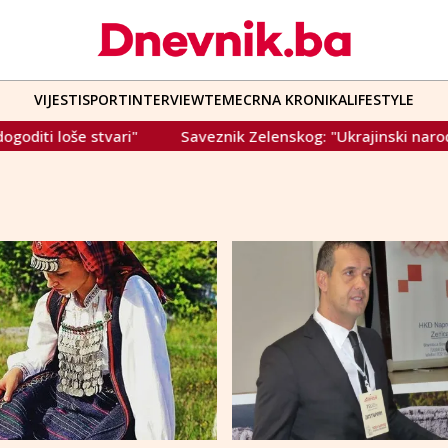
VIJESTI
SPORT
INTERVIEW
TEME
CRNA KRONIKA
LIFESTYLE
še stvari"
Saveznik Zelenskog: "Ukrajinski narod je iscrplj