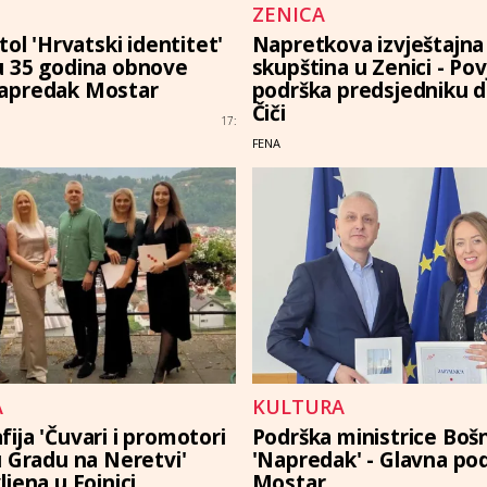
ZENICA
tol 'Hrvatski identitet'
Napretkova izvještajna
 35 godina obnove
skupština u Zenici - Pov
apredak Mostar
podrška predsjedniku dr
Čiči
17:
FENA
A
KULTURA
ija 'Čuvari i promotori
Podrška ministrice Boš
u Gradu na Neretvi'
'Napredak' - Glavna po
jena u Fojnici
Mostar