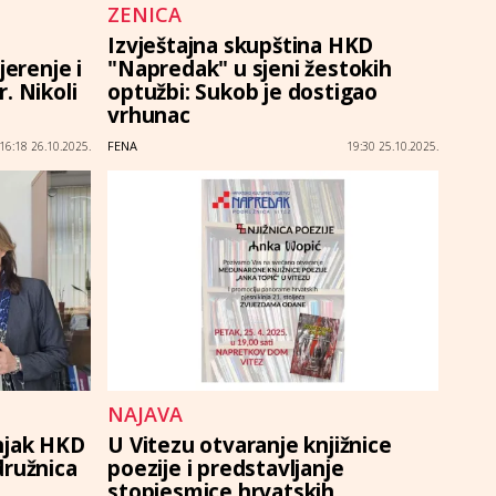
ZENICA
Izvještajna skupština HKD
jerenje i
"Napredak" u sjeni žestokih
. Nikoli
optužbi: Sukob je dostigao
vrhunac
FENA
16:18 26.10.2025.
19:30 25.10.2025.
NAJAVA
njak HKD
U Vitezu otvaranje knjižnice
družnica
poezije i predstavljanje
stopjesmice hrvatskih