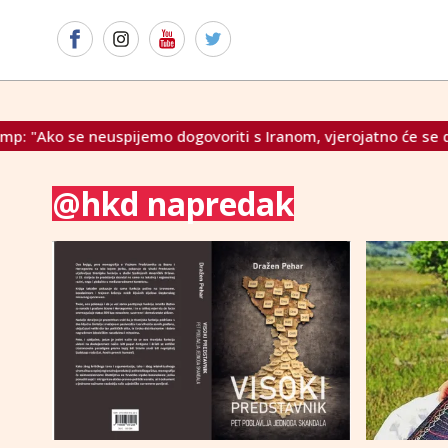
e neuspijemo dogovoriti s Iranom, vjerojatno će se dogoditi lo
@hkd napredak