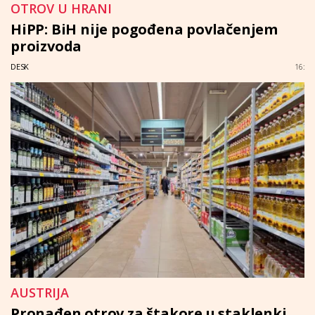
OTROV U HRANI
HiPP: BiH nije pogođena povlačenjem
proizvoda
DESK
16:
AUSTRIJA
Pronađen otrov za štakore u staklenki