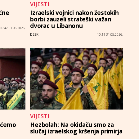
VIJESTI
čne
Izraelski vojnici nakon žestokih
borbi zauzeli strateški važan
dvorac u Libanonu
10:42 01.06.2026.
DESK
10:11 31.05.2026.
VIJESTI
ećemo
Hezbolah: Na okidaču smo za
slučaj izraelskog kršenja primirja