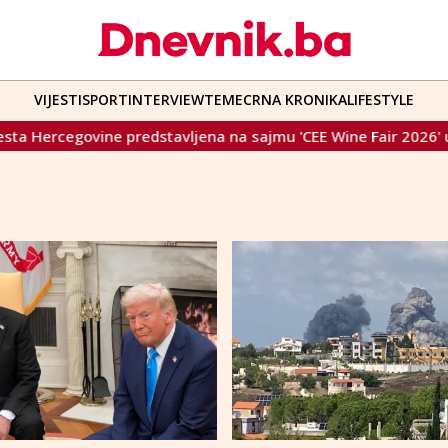
VIJESTI
SPORT
INTERVIEW
TEME
CRNA KRONIKA
LIFESTYLE
govine predstavljena na sajmu 'CEE Wine Fair 2026' u Londonu