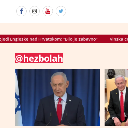
ske nad Hrvatskom: "Bilo je zabavno"
Vinska cesta Herce
@hezbolah