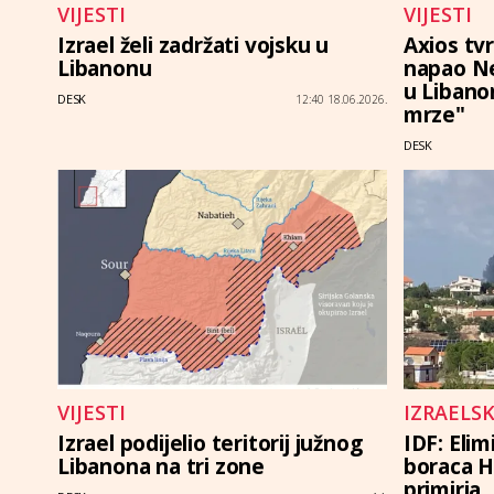
VIJESTI
VIJESTI
Izrael želi zadržati vojsku u
Axios tv
Libanonu
napao Ne
u Libanon
DESK
12:40 18.06.2026.
mrze"
DESK
VIJESTI
IZRAELS
Izrael podijelio teritorij južnog
IDF: Elim
Libanona na tri zone
boraca H
primirja