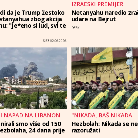
IZRAESKI PREMIJER
rdi da je Trump žestoko
Netanyahu naredio zra
tanyahua zbog akcija
udare na Bejrut
u: "Je*eno si lud, svi te
DESK
8:53 02.06.2026.
KI NAPAD NA LIBANON
"NIKADA, BAŠ NIKADA
inirali smo više od 150
Hezbolah: Nikada se n
ezbolaha, 24 dana prije
razoružati