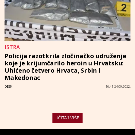
ISTRA
Policija razotkrila zločinačko udruženje
koje je krijumčarilo heroin u Hrvatsku:
Uhićeno četvero Hrvata, Srbin i
Makedonac
DESK
16:41 24.09.2022.
UČITAJ VIŠE