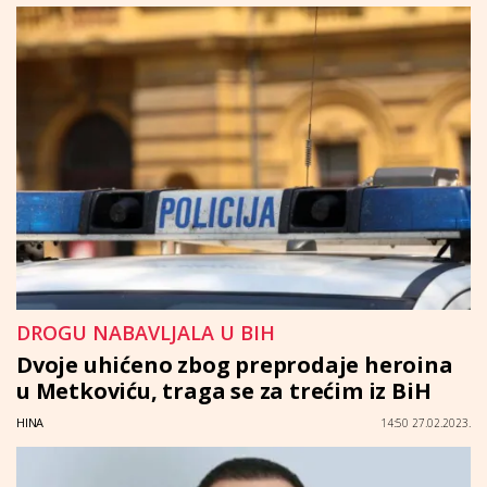
DROGU NABAVLJALA U BIH
Dvoje uhićeno zbog preprodaje heroina
u Metkoviću, traga se za trećim iz BiH
HINA
14:50 27.02.2023.