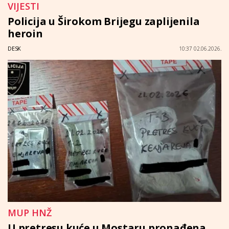
VIJESTI
Policija u Širokom Brijegu zaplijenila
heroin
DESK
10:37 02.06.2026.
MUP HNŽ
U pretresu kuće u Mostaru pronađena