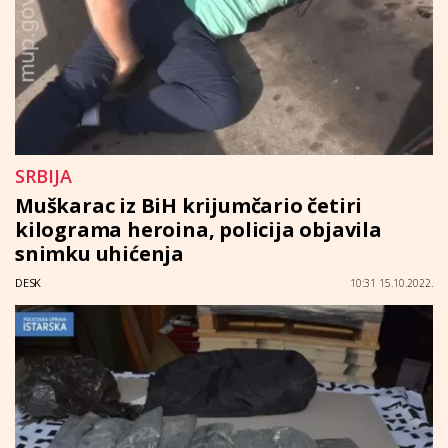
SRBIJA
Muškarac iz BiH krijumčario četiri
kilograma heroina, policija objavila
snimku uhićenja
DESK
10:31 15.10.2022.