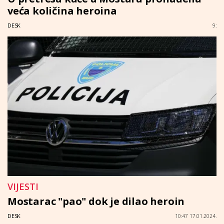
veća količina heroina
DESK
9:
VIJESTI
Mostarac "pao" dok je dilao heroin
DESK
10:47 17.01.2024.