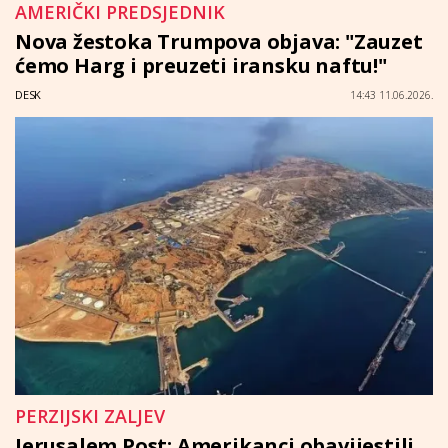
AMERIČKI PREDSJEDNIK
Nova žestoka Trumpova objava: "Zauzet
ćemo Harg i preuzeti iransku naftu!"
DESK
14:43 11.06.2026.
PERZIJSKI ZALJEV
Jerusalem Post: Amerikanci obavijestili