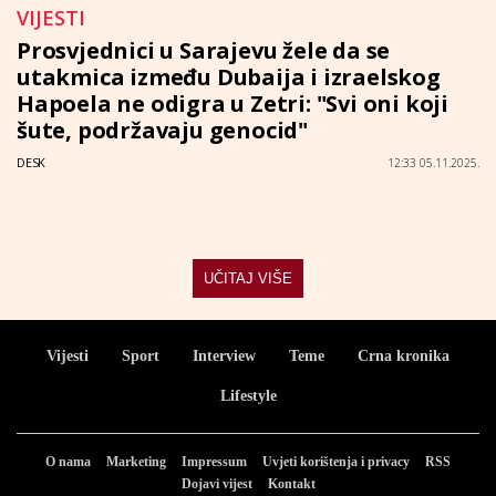
VIJESTI
Prosvjednici u Sarajevu žele da se
utakmica između Dubaija i izraelskog
Hapoela ne odigra u Zetri: "Svi oni koji
šute, podržavaju genocid"
DESK
12:33 05.11.2025.
UČITAJ VIŠE
Vijesti
Sport
Interview
Teme
Crna kronika
Lifestyle
O nama
Marketing
Impressum
Uvjeti korištenja i privacy
RSS
Dojavi vijest
Kontakt