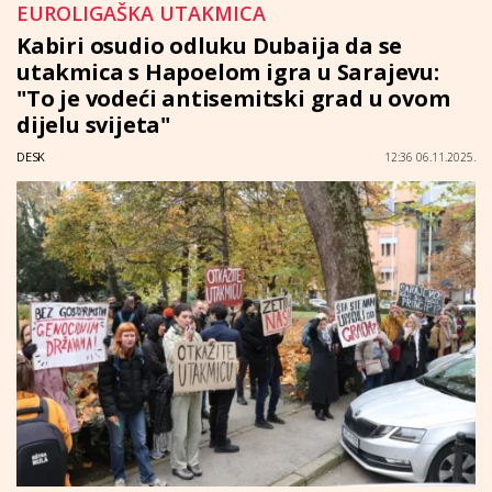
EUROLIGAŠKA UTAKMICA
Kabiri osudio odluku Dubaija da se
utakmica s Hapoelom igra u Sarajevu:
"To je vodeći antisemitski grad u ovom
dijelu svijeta"
DESK
12:36 06.11.2025.