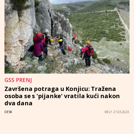
GSS PRENJ
Završena potraga u Konjicu: Tražena
osoba se s 'pijanke' vratila kući nakon
dva dana
DESK
08:21 21.03.2023.