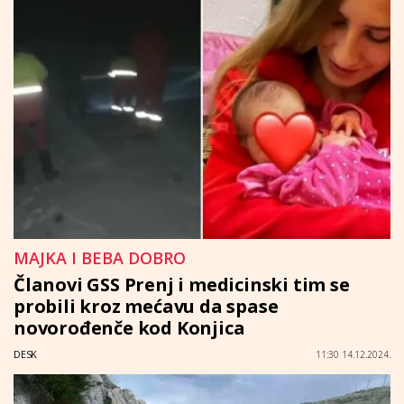
MAJKA I BEBA DOBRO
Članovi GSS Prenj i medicinski tim se
probili kroz mećavu da spase
novorođenče kod Konjica
DESK
11:30 14.12.2024.