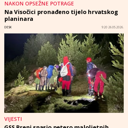
NAKON OPSEŽNE POTRAGE
Na Visočici pronađeno tijelo hrvatskog
planinara
DESK
9:20 26.05.2026.
VIJESTI
GSS Prenj spasio petero maloljetnih