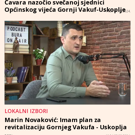
Čavara nazočio svečanoj sjednici
Općinskog vijeća Gornji Vakuf-Uskoplje
14:07 01.10.2024.
LOKALNI IZBORI
Marin Novaković: Imam plan za
revitalizaciju Gornjeg Vakufa - Uskoplja