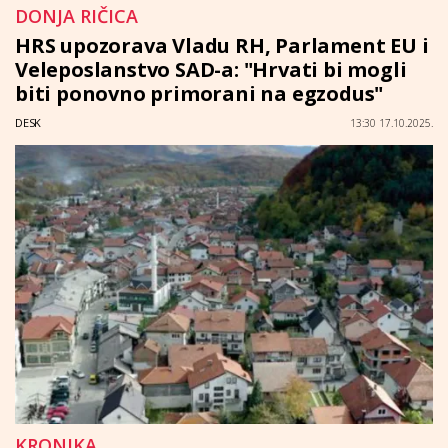
DONJA RIČICA
HRS upozorava Vladu RH, Parlament EU i
Veleposlanstvo SAD-a: "Hrvati bi mogli
biti ponovno primorani na egzodus"
DESK
13:30 17.10.2025.
KRONIKA