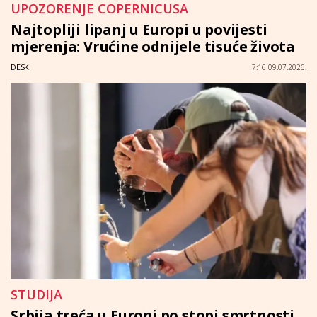
UPOZORENJE COPERNICUSA
Najtopliji lipanj u Europi u povijesti
mjerenja: Vrućine odnijele tisuće života
DESK
7:16 09.07.2026.
STUDIJA
Srbija treća u Europi po stopi smrtnosti