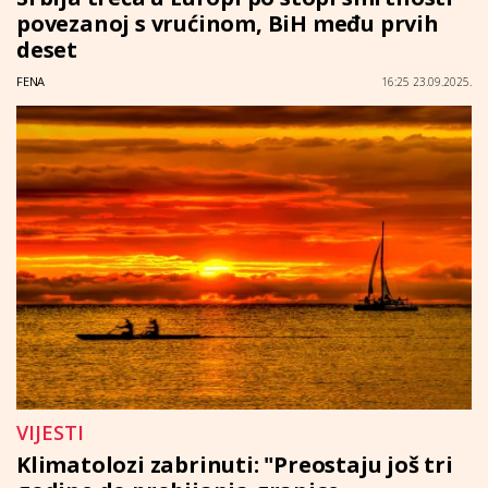
povezanoj s vrućinom, BiH među prvih
deset
FENA
16:25 23.09.2025.
VIJESTI
Klimatolozi zabrinuti: "Preostaju još tri