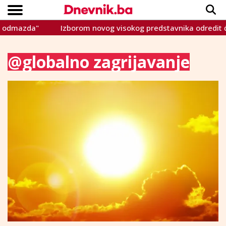
Izborom novog visokog predstavnika odredit će se budućn
Copyright © Dnevnik.ba 2023.
CRNA KRONIKA
INTERVIEW
LIFESTYLE
VIJESTI
SPORT
TEME
@globalno zagrijavanje