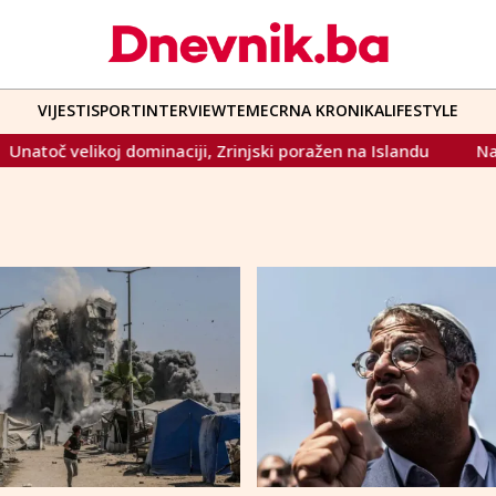
VIJESTI
SPORT
INTERVIEW
TEME
CRNA KRONIKA
LIFESTYLE
likoj dominaciji, Zrinjski poražen na Islandu
Nakon dvije 