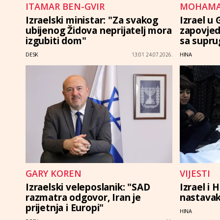
ITAMAR BEN-GVIR
MOHAMA
Izraelski ministar: "Za svakog
Izrael u
ubijenog Židova neprijatelj mora
zapovjed
izgubiti dom"
sa supru
DESK
HINA
13:01 24.07.2026.
GARY KOREN
VIJESTI
Izraelski veleposlanik: "SAD
Izrael i
razmatra odgovor, Iran je
nastavak
prijetnja i Europi"
HINA