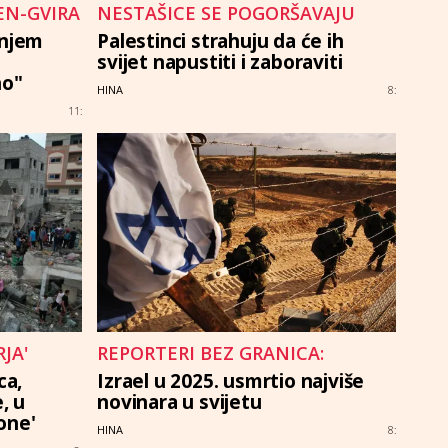
EN-GVIRA
NESTAŠICE SE POGORŠAVAJU
anjem
Palestinci strahuju da će ih
svijet napustiti i zaboraviti
no"
HINA
8:
11:
JA'
REPORTERI BEZ GRANICA:
ca,
Izrael u 2025. usmrtio najviše
, u
novinara u svijetu
one'
HINA
8: