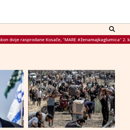
rasprodane Kosače, "MARE #ženamajkaglumica" 2. kolovoza sti