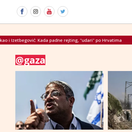
egović: Kada padne rejting, "udari" po Hrvatima
Unatoč ve
@gaza