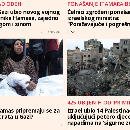
D ODEH
PONAŠANJE ITAMARA B
 Gazi ubio novog vojnog
Čelnici zgroženi ponaš
nika Hamasa, zajedno
izraelskog ministra:
gom i sinom
"Ponižavajuće i pogreš
DESK
9:33 27.05.2026.
425 UBIJENIH OD 'PRIMIR
 Hamas pripremaju se za
Izrael ubio 14 Palestina
 rata u Gazi?
uključujući petero djece
napadima na 'sigurne z
9: