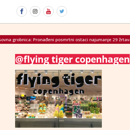
grobnica: Pronađeni posmrtni ostaci najumanje 29 žrtava kom
@flying tiger copenhagen