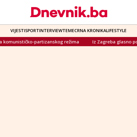
VIJESTI
SPORT
INTERVIEW
TEME
CRNA KRONIKA
LIFESTYLE
unističko-partizanskog režima
Iz Zagreba glasno poručen