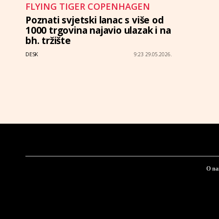
FLYING TIGER COPENHAGEN
Poznati svjetski lanac s više od
1000 trgovina najavio ulazak i na
bh. tržište
DESK
9:23 29.05.2026.
O n