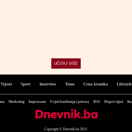
UČITAJ VIŠE
Vijesti
Sport
Interview
Teme
Crna kronika
Lifestyle
ama
Marketing
Impressum
Uvjeti korištenja i privacy
RSS
Dojavi vijest
Ko
Copyright © Dnevnik.ba 2023.