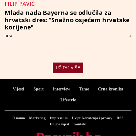
FILIP PAVIĆ
Mlada nada Bayerna se odlučila za
hrvatski dres: "Snažno osjećam hrvatske
korijene"
DESK
9:
UČITAJ VIŠE
Vijesti
Sport
Interview
Teme
Crna kronika
Lifestyle
O nama
Marketing
Impressum
Uvjeti korištenja i privacy
RSS
Dojavi vijest
Kontakt