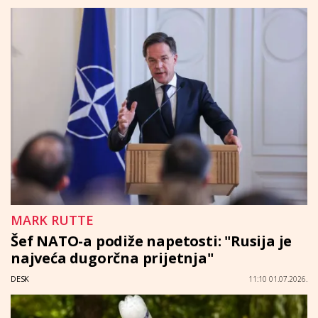
MARK RUTTE
Šef NATO-a podiže napetosti: "Rusija je
najveća dugorčna prijetnja"
DESK
11:10 01.07.2026.