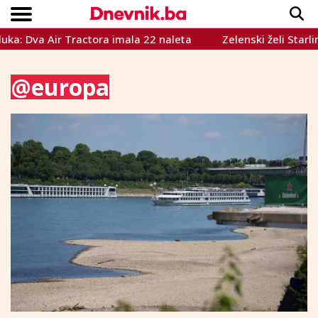
 Tractora imala 22 naleta
Zelenski želi Starlink za udare 
Copyright © Dnevnik.ba 2023.
CRNA KRONIKA
INTERVIEW
LIFESTYLE
VIJESTI
SPORT
TEME
@europa