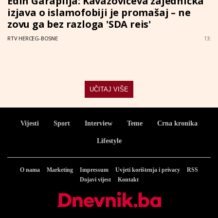
Edin Garaplija: Kavazovićeva zajednička
izjava o islamofobiji je promašaj – ne
zovu ga bez razloga 'SDA reis'
RTV HERCEG-BOSNE
13:
UČITAJ VIŠE
Vijesti
Sport
Interview
Teme
Crna kronika
Lifestyle
O nama
Marketing
Impressum
Uvjeti korištenja i privacy
RSS
Dojavi vijest
Kontakt