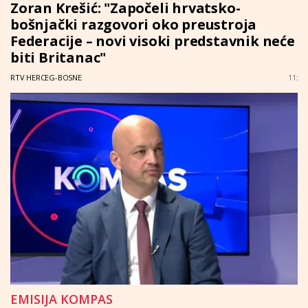
Zoran Krešić: "Započeli hrvatsko-
bošnjački razgovori oko preustroja
Federacije – novi visoki predstavnik neće
biti Britanac"
RTV HERCEG-BOSNE
11:
EMISIJA KOMPAS