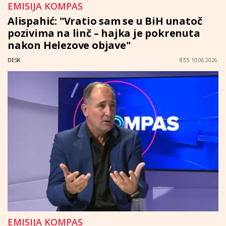
EMISIJA KOMPAS
Alispahić: "Vratio sam se u BiH unatoč
pozivima na linč – hajka je pokrenuta
nakon Helezove objave"
DESK
8:55 10.06.2026.
EMISIJA KOMPAS