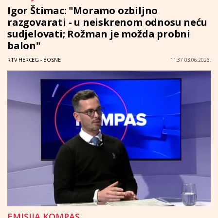
Igor Štimac: "Moramo ozbiljno
razgovarati - u neiskrenom odnosu neću
sudjelovati; Rožman je možda probni
balon"
RTV HERCEG - BOSNE
11:37 03.06.2026.
EMISIJA KOMPAS