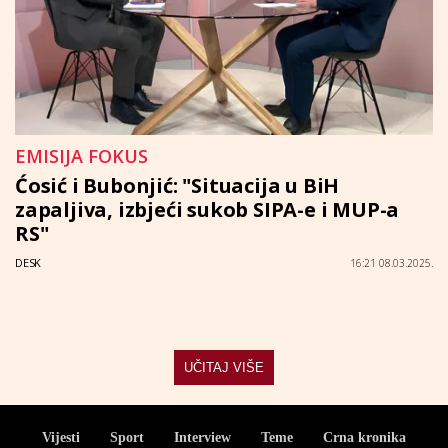
EMISIJA FOKUS
Ćosić i Bubonjić: "Situacija u BiH
zapaljiva, izbjeći sukob SIPA-e i MUP-a
RS"
DESK
16:21 08.03.2025.
UČITAJ VIŠE
Vijesti
Sport
Interview
Teme
Crna kronika