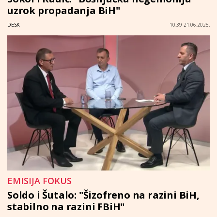
uzrok propadanja BiH"
DESK
10:39 21.06.2025.
EMISIJA FOKUS
Soldo i Šutalo: "Šizofreno na razini BiH,
stabilno na razini FBiH"