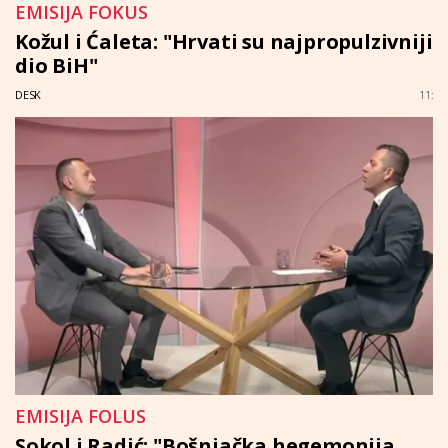
EMISIJA FOKUS
Kožul i Ćaleta: "Hrvati su najpropulzivniji
dio BiH"
DESK
11:
EMISIJA FOLUS
Sokol i Radić: "Bošnjačka hegemonija