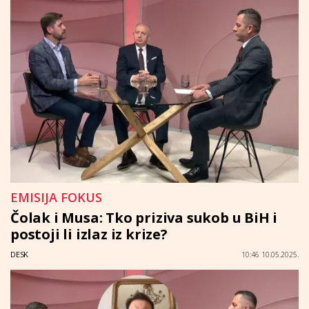
EMISIJA FOKUS
Čolak i Musa: Tko priziva sukob u BiH i
postoji li izlaz iz krize?
DESK
10:46 10.05.2025.