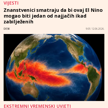
VIJESTI
Znanstvenici smatraju da bi ovaj El Nino
mogao biti jedan od najjačih ikad
zabilježenih
DESK
9:05 12.06.2026.
EKSTREMNI VREMENSKI UVJETI