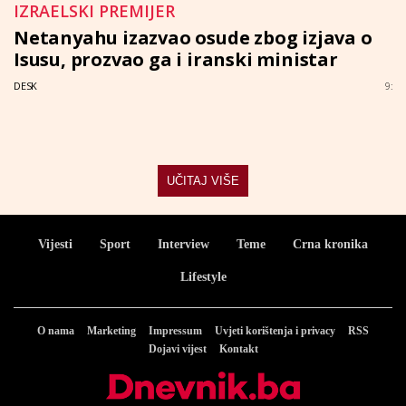
IZRAELSKI PREMIJER
Netanyahu izazvao osude zbog izjava o
Isusu, prozvao ga i iranski ministar
DESK
9:
UČITAJ VIŠE
Vijesti
Sport
Interview
Teme
Crna kronika
Lifestyle
O nama
Marketing
Impressum
Uvjeti korištenja i privacy
RSS
Dojavi vijest
Kontakt