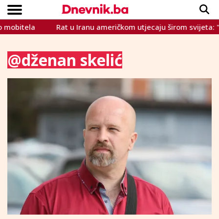
mobitela
Rat u Iranu američkom utjecaju širom svijeta: "Sav
Copyright © Dnevnik.ba 2023.
CRNA KRONIKA
INTERVIEW
LIFESTYLE
VIJESTI
SPORT
TEME
@dženan skelić