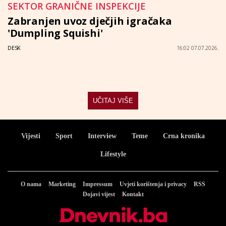
SEKTOR GRANIČNE INSPEKCIJE
Zabranjen uvoz dječjih igračaka
'Dumpling Squishi'
DESK
16:02 07.07.2026.
UČITAJ VIŠE
Vijesti
Sport
Interview
Teme
Crna kronika
Lifestyle
O nama
Marketing
Impressum
Uvjeti korištenja i privacy
RSS
Dojavi vijest
Kontakt