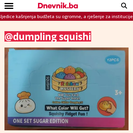
jedice kašnjenja budžeta su ogromne, a rješenje za institucije 
Copyright © Dnevnik.ba 2023.
CRNA KRONIKA
INTERVIEW
LIFESTYLE
VIJESTI
SPORT
TEME
@dumpling squishi