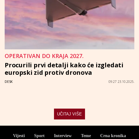
OPERATIVAN DO KRAJA 2027.
Procurili prvi detalji kako će izgledati
europski zid protiv dronova
DESK
09:27 23.10.2025.
UČITAJ VIŠE
Vijesti
Sport
Interview
Teme
Crna kronika