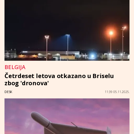
BELGIJA
Četrdeset letova otkazano u Briselu
zbog 'dronova'
DESK
11:39 05.11.2025.