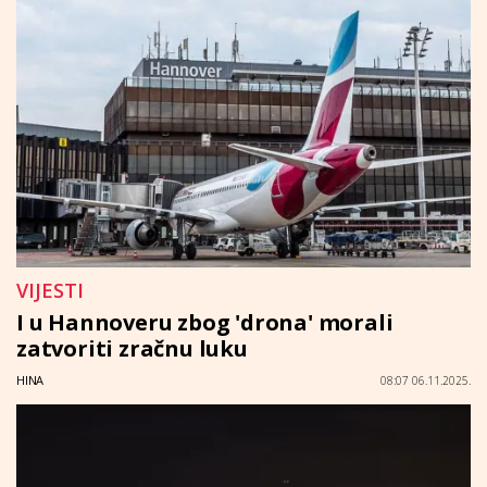
VIJESTI
I u Hannoveru zbog 'drona' morali
zatvoriti zračnu luku
HINA
08:07 06.11.2025.