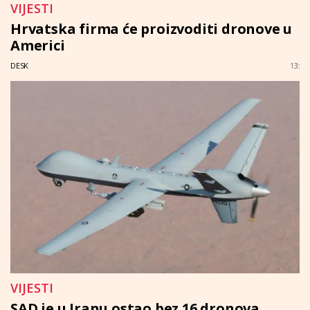
VIJESTI
Hrvatska firma će proizvoditi dronove u
Americi
DESK
13:
VIJESTI
SAD je u Iranu ostao bez 16 dronova