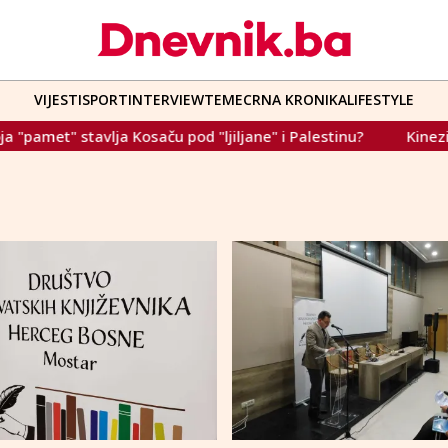
VIJESTI
SPORT
INTERVIEW
TEME
CRNA KRONIKA
LIFESTYLE
t" stavlja Kosaču pod "ljiljane" i Palestinu?
Kinezi zausta