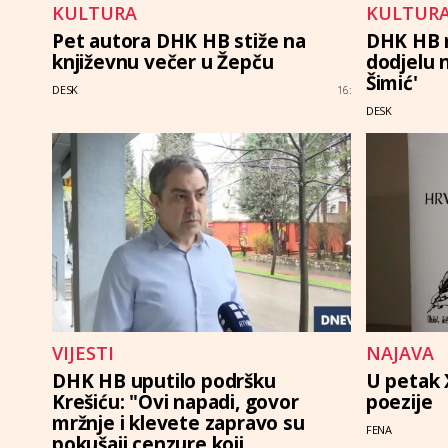
KULTURA
KULTUR
Pet autora DHK HB stiže na
DHK HB r
književnu večer u Žepču
dodjelu 
Šimić'
DESK
16:
DESK
VIJESTI
NAJAVA
DHK HB uputilo podršku
U petak 
Krešiću: "Ovi napadi, govor
poezije
mržnje i klevete zapravo su
FENA
pokušaji cenzure koji