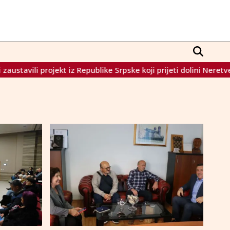
vili projekt iz Republike Srpske koji prijeti dolini Neretve