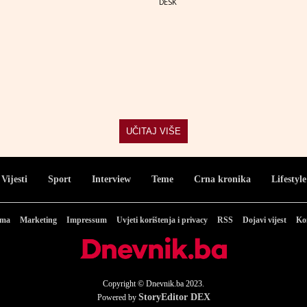
DESK
UČITAJ VIŠE
Vijesti
Sport
Interview
Teme
Crna kronika
Lifestyle
ama
Marketing
Impressum
Uvjeti korištenja i privacy
RSS
Dojavi vijest
Ko
Copyright © Dnevnik.ba 2023.
StoryEditor DEX
Powered by