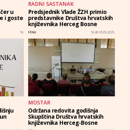
RADNI SASTANAK
čer u
Predsjednik Vlade ŽZH primio
e i goste
predstavnike Društva hrvatskih
književnika Herceg Bosne
FENA
16:
16:40 05.05.2025.
MOSTAR
išnju
Održana redovita godišnja
tun
Skupština Društva hrvatskih
književnika Herceg-Bosne