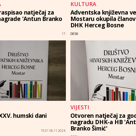
A
KULTURA
aspisao natječaj za
Adventska književna ve
nagrade 'Antun Branko
Mostaru okupila članov
DHK Herceg Bosne
DESK
17:
VIJESTI
XXV. humski dani
Otvoren natječaj za god
nagradu DHK-a HB 'An
Branko Šimić'
15:51 06.11.2024.