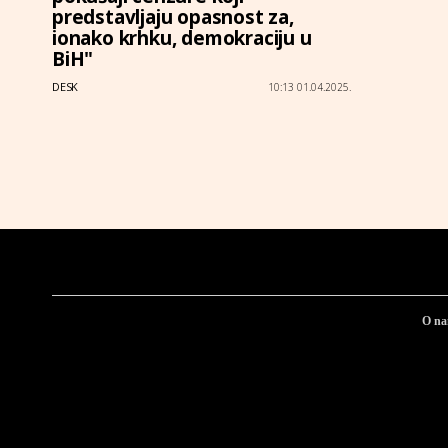
predstavljaju opasnost za,
ionako krhku, demokraciju u
BiH"
DESK
10:13 01.04.2025.
O n