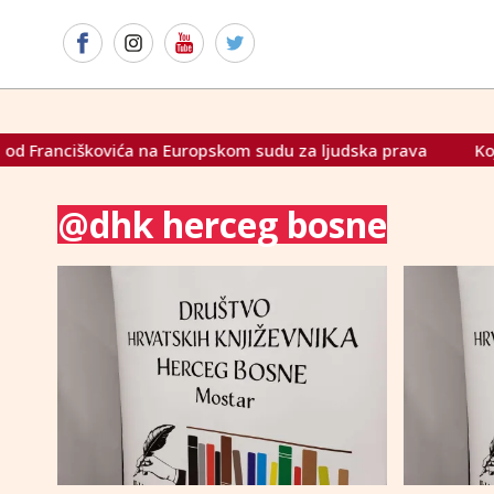
anciškovića na Europskom sudu za ljudska prava
Koja "pame
@dhk herceg bosne