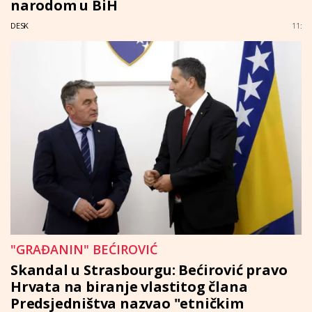
narodom u BiH
DESK
11:
"GRAĐANIN" BEĆIROVIĆ
Skandal u Strasbourgu: Bećirović pravo
Hrvata na biranje vlastitog člana
Predsjedništva nazvao "etničkim