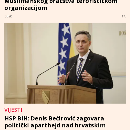
Muslimanskog bratstva terorističkom
organizacijom
DESK
17:
VIJESTI
HSP BiH: Denis Bećirović zagovara
politički aparthejd nad hrvatskim