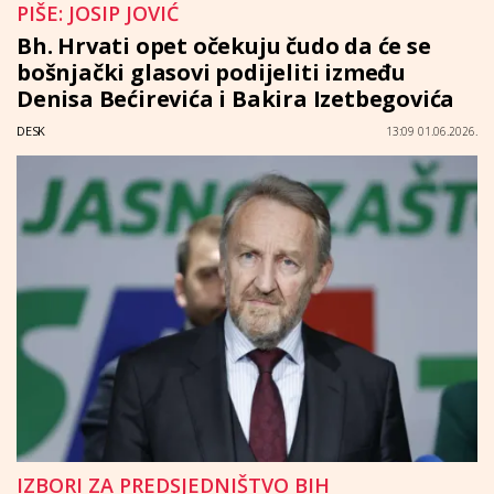
PIŠE: JOSIP JOVIĆ
Bh. Hrvati opet očekuju čudo da će se
bošnjački glasovi podijeliti između
Denisa Bećirevića i Bakira Izetbegovića
DESK
13:09 01.06.2026.
IZBORI ZA PREDSJEDNIŠTVO BIH