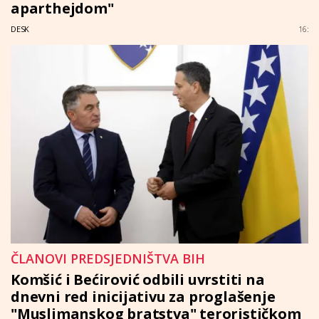
aparthejdom"
DESK
16:
ČLANOVI PREDSJEDNIŠTVA BIH
Komšić i Bećirović odbili uvrstiti na
dnevni red inicijativu za proglašenje
"Muslimanskog bratstva" terorističkom