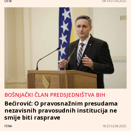
DESK
08:14 07.09.2025.
BOŠNJAČKI ČLAN PREDSJEDNIŠTVA BIH
Bećirović: O pravosnažnim presudama
nezavisnih pravosudnih institucija ne
smije biti rasprave
FENA
18:23 02.08.2025.