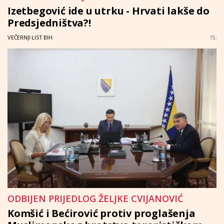
Izetbegović ide u utrku - Hrvati lakše do
Predsjedništva?!
VEČERNJI LIST BIH
15:
ODBIJEN PRIJEDLOG ŽELJKE CVIJANOVIĆ
Komšić i Bećirović protiv proglašenja