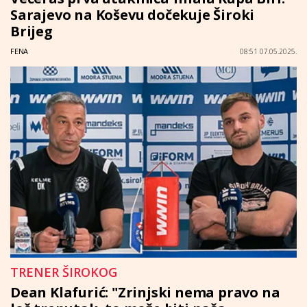
Sarajevo na Koševu dočekuje Široki
Brijeg
FENA
08:51 07.05.2025.
TRENER ŠIROKOG
Dean Klafurić: "Zrinjski nema pravo na