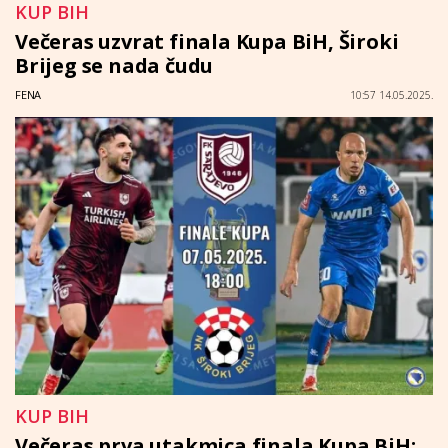
KUP BIH
Večeras uzvrat finala Kupa BiH, Široki
Brijeg se nada čudu
FENA
10:57 14.05.2025.
KUP BIH
Večeras prva utakmica finala Kupa BiH: