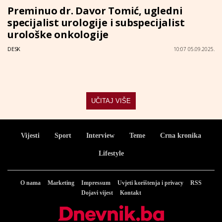
Preminuo dr. Davor Tomić, ugledni
specijalist urologije i subspecijalist
urološke onkologije
DESK
10:07 05.09.2025.
UČITAJ VIŠE
Vijesti
Sport
Interview
Teme
Crna kronika
Lifestyle
O nama
Marketing
Impressum
Uvjeti korištenja i privacy
RSS
Dojavi vijest
Kontakt