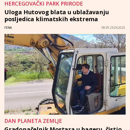
HERCEGOVAČKI PARK PRIRODE
Uloga Hutovog blata u ublažavanju
posljedica klimatskih ekstrema
FENA
08:39 23.04.2025.
DAN PLANETA ZEMLJE
Gradonačelnik Mostara u bageru, čistio