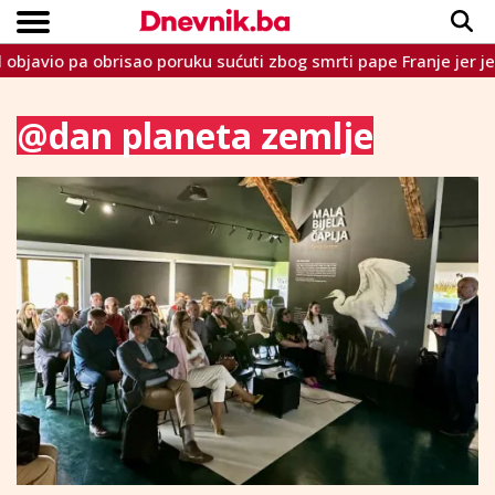
vio pa obrisao poruku sućuti zbog smrti pape Franje jer je kritiz
Copyright © Dnevnik.ba 2023.
CRNA KRONIKA
INTERVIEW
LIFESTYLE
VIJESTI
SPORT
TEME
@dan planeta zemlje