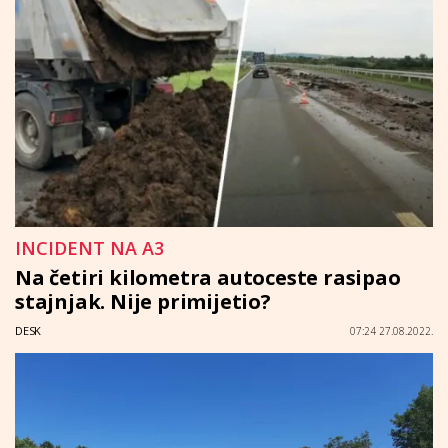
INCIDENT NA A3
Na četiri kilometra autoceste rasipao
stajnjak. Nije primijetio?
DESK
07:24 27.08.2022.