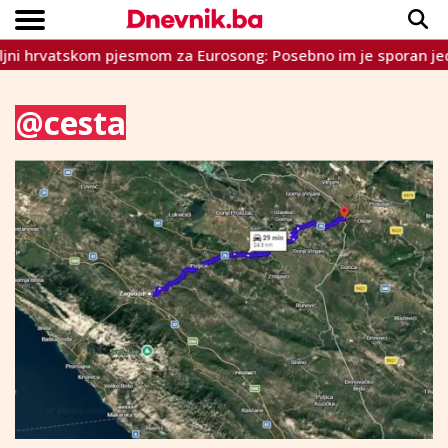
pjesmom za Eurosong: Posebno im je sporan jedan stih pjesm
Copyright © Dnevnik.ba 2023.
CRNA KRONIKA
INTERVIEW
LIFESTYLE
VIJESTI
SPORT
TEME
@cesta