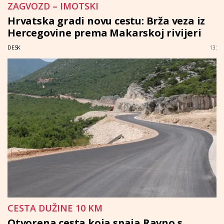
ZAGVOZD – IMOTSKI
Hrvatska gradi novu cestu: Brža veza iz
Hercegovine prema Makarskoj rivijeri
DESK
13:
CESTA DUŽINE 10 KM
Otvorena cesta koja spaja Ravno s