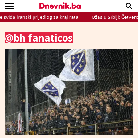
a iranski prijedlog za kraj rata
Užas u Srbiji: Četvero mr
Copyright © Dnevnik.ba 2023.
CRNA KRONIKA
INTERVIEW
LIFESTYLE
VIJESTI
SPORT
TEME
@bh fanaticos