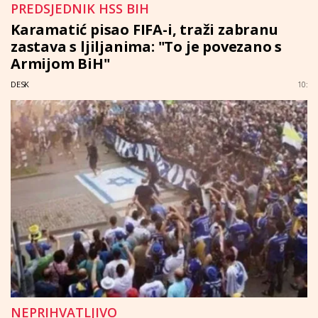
PREDSJEDNIK HSS BIH
Karamatić pisao FIFA-i, traži zabranu
zastava s ljiljanima: "To je povezano s
Armijom BiH"
DESK
10:
NEPRIHVATLJIVO