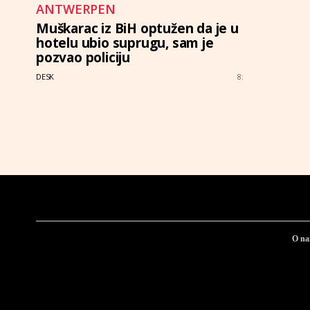
ANTWERPEN
Muškarac iz BiH optužen da je u
hotelu ubio suprugu, sam je
pozvao policiju
DESK
8:
O n