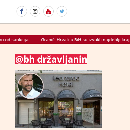
d sankcija
Granić: Hrvati u BiH su izvukli najdeblji kraj
@bh državljanin