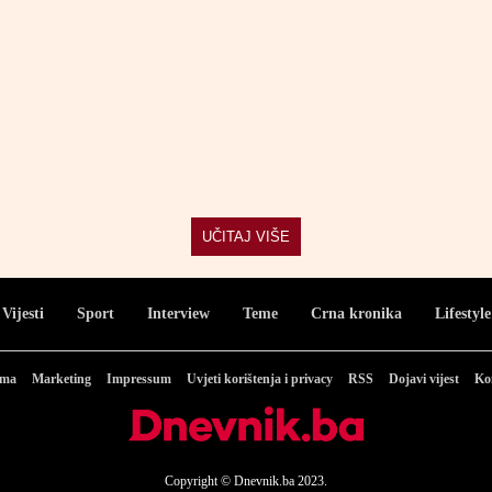
UČITAJ VIŠE
Vijesti
Sport
Interview
Teme
Crna kronika
Lifestyle
ama
Marketing
Impressum
Uvjeti korištenja i privacy
RSS
Dojavi vijest
Ko
Copyright © Dnevnik.ba 2023.