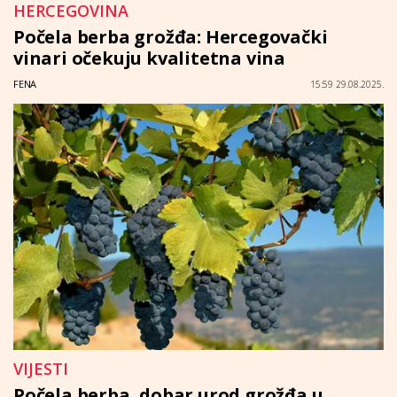
HERCEGOVINA
Počela berba grožđa: Hercegovački
vinari očekuju kvalitetna vina
FENA
15:59 29.08.2025.
VIJESTI
Počela berba, dobar urod grožđa u