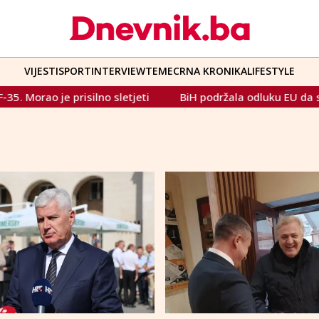
VIJESTI
SPORT
INTERVIEW
TEME
CRNA KRONIKA
LIFESTYLE
 je prisilno sletjeti
BiH podržala odluku EU da se Iranska