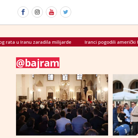
ranu zaradila milijarde
Iranci pogodili američki F-35. Morao
@bajram