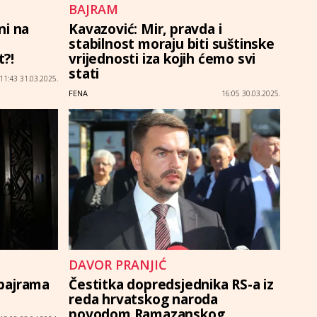
BAJRAM
ni na
Kavazović: Mir, pravda i
stabilnost moraju biti suštinske
t?!
vrijednosti iza kojih ćemo svi
stati
11:43 31.03.2025.
FENA
16:05 30.03.2025.
DAVOR PRANJIĆ
bajrama
Čestitka dopredsjednika RS-a iz
reda hrvatskog naroda
povodom Ramazanskog