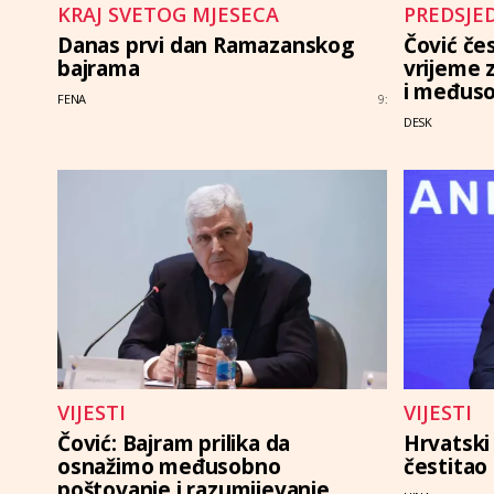
KRAJ SVETOG MJESECA
PREDSJE
Danas prvi dan Ramazanskog
Čović čes
bajrama
vrijeme z
i međus
FENA
9:
DESK
VIJESTI
VIJESTI
Čović: Bajram prilika da
Hrvatski
osnažimo međusobno
čestitao
poštovanje i razumijevanje