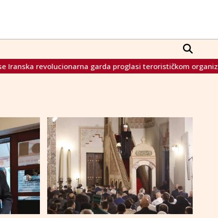
 revolucionarna garda proglasi terorističkom organizacijom